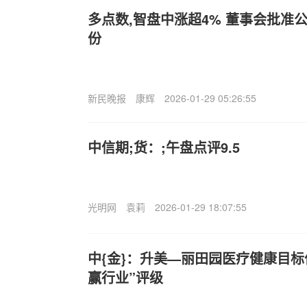
多点数,智盘中涨超4% 董事会批准
份
新民晚报
康辉
2026-01-29 05:26:55
中信期;货：;午盘点评9.5
光明网
袁莉
2026-01-29 18:07:55
中{金}：升美—丽田园医疗健康目标价
赢行业”评级