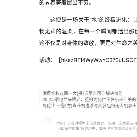
的🔥春笋般层出不穷。
这便是一场关于“水”的终极进化：
物无声的温柔，在每一个瞬间都活出那份
这不仅是对身体的致敬，更是对生命之
活动：【
hKszRFt4WyWwhC373uUSCF
消费维权这四—大{投}诉平台帮你解决纠纷
20.2;5家电巨头博弈，董姐为何拦不住小米？美
哥伦比!亚警{方}直升机遭涉毒武装组织无人机袭击
声明：证券时报力求信息真实、准确，文章提及内
下载“证券时报”官方APP，或关注官方微信公众