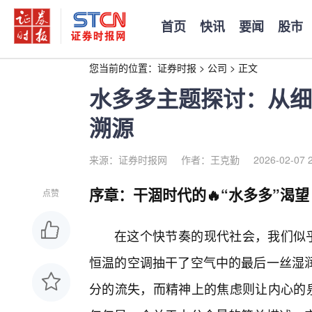
首页
快讯
要闻
股市
您当前的位置：
证券时报
>
公司
>
正文
水多多主题探讨：从细
溯源
来源：证券时报网
作者：王克勤
2026-02-07 
序章：干涸时代的🔥“水多多”渴望
点赞
在这个快节奏的现代社会，我们似乎
恒温的空调抽干了空气中的最后一丝湿
分的流失，而精神上的焦虑则让内心的泉