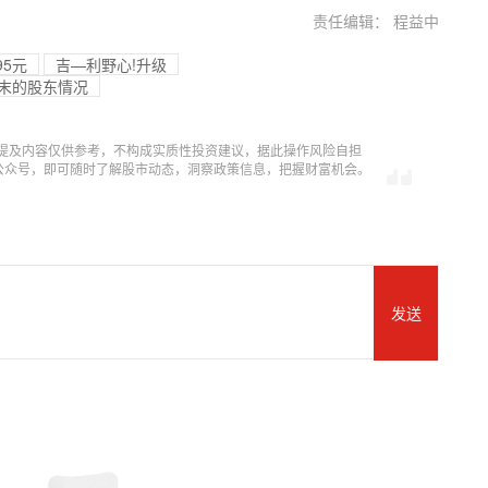
责任编辑： 程益中
95元
吉—利野心!升级
期末的股东情况
提及内容仅供参考，不构成实质性投资建议，据此操作风险自担
信公众号，即可随时了解股市动态，洞察政策信息，把握财富机会。
发送