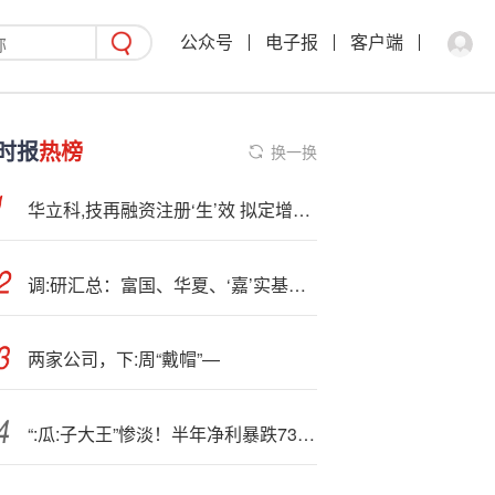
公众号
电子报
客户端
时报
热榜
换一换
华立科,技再融资注册‘生’效 拟定增募资1.49亿元
调:研汇总：富国、华夏、‘嘉’实基金等122家明星机构调研蓝思科技！
两家公司，下:周“戴帽”—
“:瓜:子大王”惨淡！半年净利暴跌73.68%