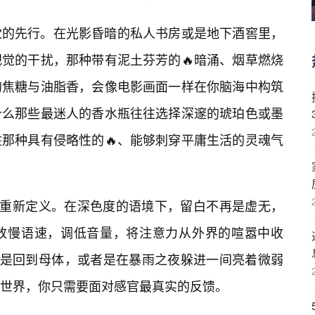
觉的先行。在光影昏暗的私人书房或是地下酒窖里，
觉的干扰，那种带有泥土芬芳的🔥暗涌、烟草燃烧
的焦糖与油脂香，会像电影画面一样在你脑海中构筑
什么那些最迷人的香水瓶往往选择深邃的琥珀色或墨
住那种具有侵略性的🔥、能够刺穿平庸生活的灵魂气
的重新定义。在深色度的语境下，留白不再是虚无，
放慢语速，调低音量，将注意力从外界的喧嚣中收
像是回到母体，或者是在暴雨之夜躲进一间亮着微弱
世界，你只需要面对感官最真实的反馈。