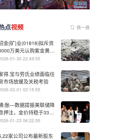
热点
视频
换一换
招金{矿}业(01818)拟斥资
3000万美元认购紫金黄金
国际基石股份
2026-01-30 22:49:55
家得.宝与劳氏业绩面临住
房市场放缓及关税考验
2026-02-01 02:15:55
通:胀—数据提振美联储降
息押注，金价持稳于3350
附近，特朗普为鲍威尔继
2026-01-23 06:22:55
任者撒下“更大的网”
5,22家公司公布最新股东