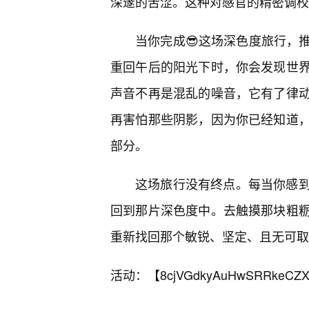
深邃的苦涩。这种对感官的精密调校
当你完成😎这场深色度旅行，
重回午后的阳光下时，你会发现世
声音不再是混乱的噪音，它有了律
再害怕那些阴影，因为你已经知道
部分。
这场旅行没有终点。每当你感
回到那片深色度中。去触摸那块粗
重新找回那个敏锐、坚定、且无可取
活动：【
8cjVGdkyAuHwSRRkeCZX