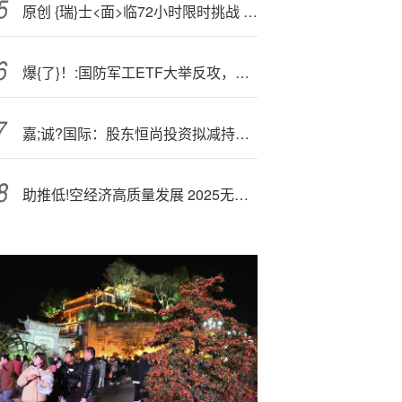
原创 {瑞}士<面>临72小时限时挑战 力阻特朗普征收39%的关税
爆{了}！:国防军工ETF大举反攻，轰出历史天量！业绩显著改善，多头连续加码，机构：国防军工行情或不止于阅兵
嘉;诚?国际：股东恒尚投资拟减持公司股份
助推低!空经济高质量发展 2025无人机创新应用大会在湖南株洲举办