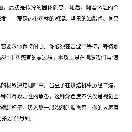
轴。最初是微冷的固体质感，随后，随着体温的介
💥发——那是热带雨林的潮湿、坚果的油脂感、甚至
，它要求你保持耐心。你必须在苦涩中等待，等待那
这种重塑感官的🔥过程，本质上是在训练我们与“复
色的极致深焙咖啡中。当豆子在烘焙机中历经二爆，
一种带有攻击性的焦香。这种深色度不仅仅是视觉上
端起杯子，吸入那一股浓烈的烟熏感，你的🔥感官
快乐着”的觉知。